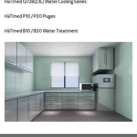
HäTmed Q72B(23L) Water Cooling Series
HäTmed P10 / P20 Puges
HäTmed B10 / B20 Water Treatment