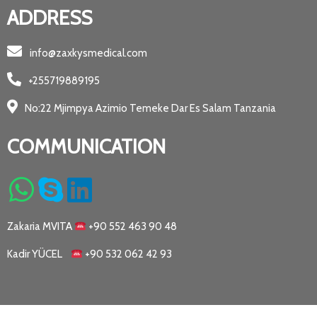
ADDRESS
info@zaxkysmedical.com
+255719889195
No:22 Mjimpya Azimio Temeke Dar Es Salam Tanzania
COMMUNICATION
Zakaria MVITA
+90 552 463 90 48
Kadir YÜCEL
+90 532 062 42 93