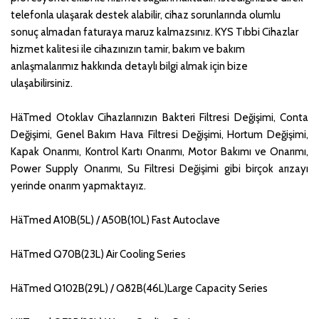
telefonla ulaşarak destek alabilir, cihaz sorunlarında olumlu
sonuç almadan faturaya maruz kalmazsınız. KYS Tıbbi Cihazlar
hizmet kalitesi ile cihazınızın tamir, bakım ve bakım
anlaşmalarımız hakkında detaylı bilgi almak için bize
ulaşabilirsiniz.
HäTmed Otoklav Cihazlarınızın Bakteri Filtresi Değişimi, Conta
Değişimi, Genel Bakım Hava Filtresi Değişimi, Hortum Değişimi,
Kapak Onarımı, Kontrol Kartı Onarımı, Motor Bakımı ve Onarımı,
Power Supply Onarımı, Su Filtresi Değişimi gibi birçok arızayı
yerinde onarım yapmaktayız.
HäTmed A10B(5L) / A50B(10L) Fast Autoclave
HäTmed Q70B(23L) Air Cooling Series
HäTmed Q102B(29L) / Q82B(46L)Large Capacity Series