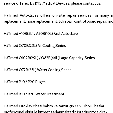
service offered by KYS Medical Devices, please contact us.
HäTmed Autoclaves offers on-site repair services for many mal
replacement, hose replacement, lid repair, control board repair, m
HäTmed A10B(5L) / A50B(10L) Fast Autoclave
HäTmed Q70B(23L) Air Cooling Series
HäTmed Q102B(29L) / Q82B(46L)Large Capacity Series
HäTmed Q72B(23L) Water Cooling Series
HäTmed P10 / P20 Puges
HäTmed B10 / B20 Water Treatment
HäTmed Otoklav cihazı bakım ve tamiri için KYS Tıbbi Cihazlar
profesyonel ekibi ile hizmet sağlanmaktadır. İstediğinizde direk